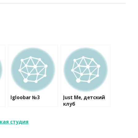
Igloobar №3
Just Me, детский
клуб
кая студия