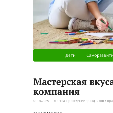
Дети
Саморазвит
Мастерская вкус
компания
01.05.2025
Москва
,
Проведение праздников
,
Спра