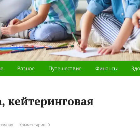
ие
Разное
Путешествие
Финансы
Зд
а, кейтеринговая
вочная
Комментарии: 0