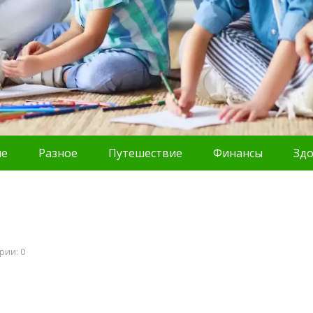
ие
Разное
Путешествие
Финансы
Зд
рии: 0