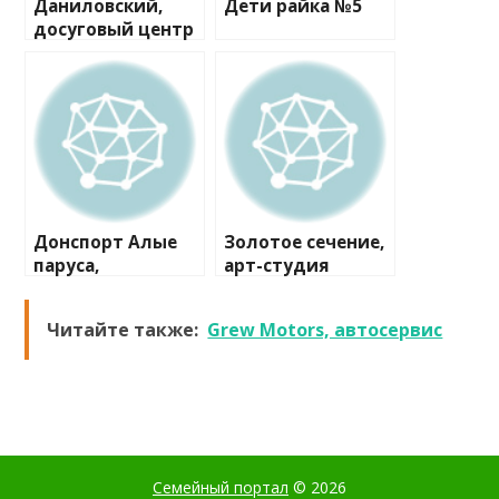
Даниловский,
Дети райка №5
досуговый центр
для инвалидов
Донспорт Алые
Золотое сечение,
паруса,
арт-студия
спортивный клуб
Читайте также:
Grew Motors, автосервис
Семейный портал
© 2026