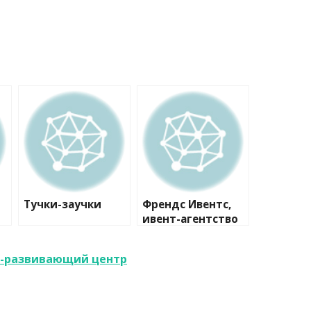
Тучки-заучки
Френдс Ивентс,
ивент-агентство
о-развивающий центр