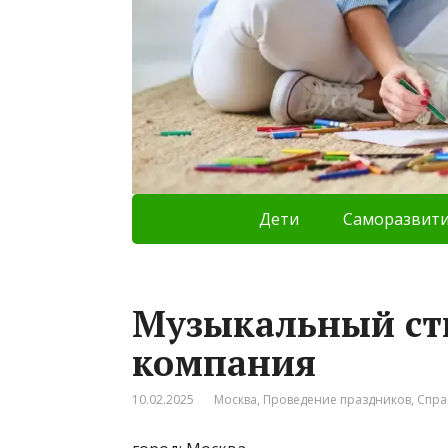
Дети
Саморазвит
Музыкальный ст
компания
10.02.2025
Москва
,
Проведение праздников
,
Спра