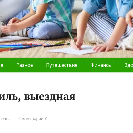
ие
Разное
Путешествие
Финансы
Зд
иль, выездная
вочная
Комментарии: 0