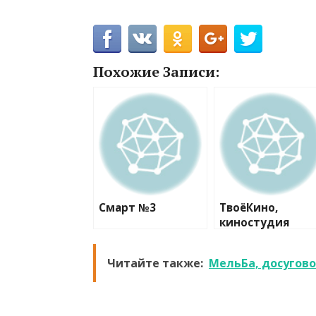
Похожие Записи:
Смарт №3
ТвоёКино,
киностудия
Читайте также:
МельБа, досугов