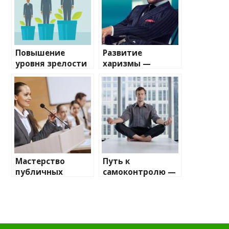
Повышение
Развитие
уровня зрелости
харизмы —
— Путь к личной
Руководство по
ответственности
созданию
магнетической
личности
Мастерство
Путь к
публичных
самоконтролю —
выступлений —
неограниченная
пошаговое
сила
руководство к
дисциплины
уверенности на
сцене