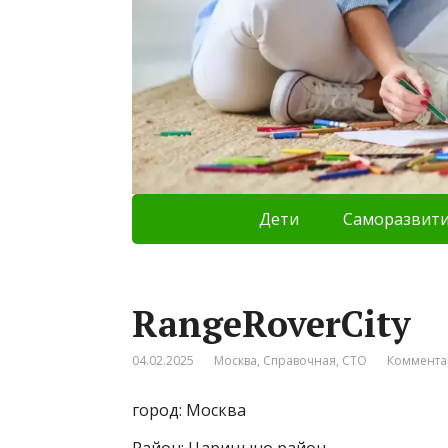
Дети
Саморазвит
RangeRoverCity
04.02.2025
Москва
,
Справочная
,
СТО
Коммента
город: Москва
Район: Царицыно район