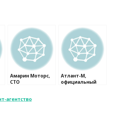
Амарин Моторс,
Атлант-М,
СТО
официальный
дилер Skoda
нт-агентство