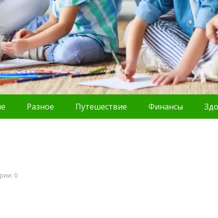
ие
Разное
Путешествие
Финансы
Зд
рии: 0