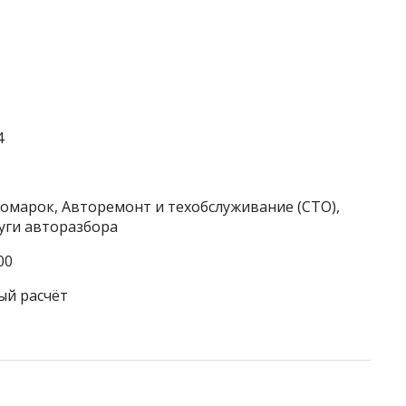
4
номарок, Авторемонт и техобслуживание (СТО),
уги авторазбора
00
ый расчёт