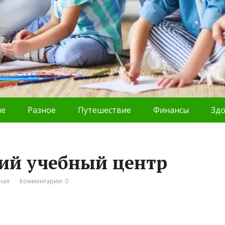
ие
Разное
Путешествие
Финансы
Зд
кий учебный центр
ная
Комментарии: 0