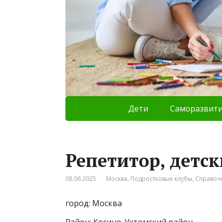
Дети
Саморазвит
Репетитор, детс
08.06.2025
Москва
,
Подростковые клубы
,
Справоч
город: Москва
Район: Косино-Ухтомский район