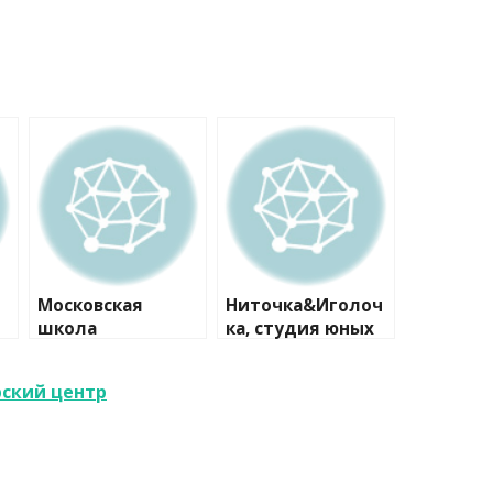
Московская
Ниточка&Иголоч
школа
ка, студия юных
программистов
модельеров
№1
рский центр