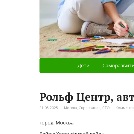
Дети
Саморазвит
Рольф Центр, ав
31.05.2025
Москва
,
Справочная
,
СТО
Коммента
город: Москва
Район: Хорошёвский район