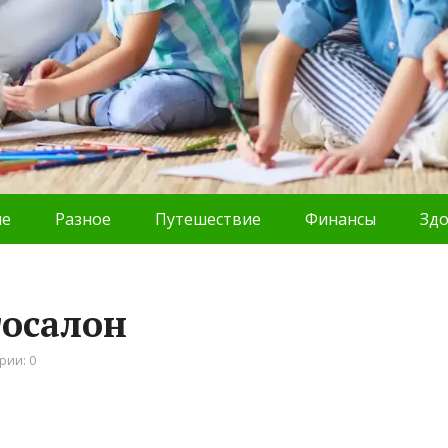
ие
Разное
Путешествие
Финансы
Зд
тосалон
рии: 0