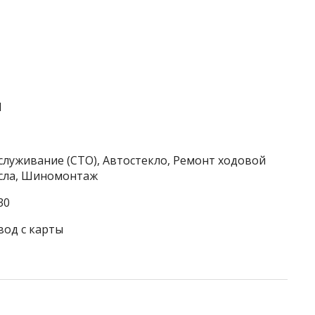
1
служивание (СТО), Автостекло, Ремонт ходовой
асла, Шиномонтаж
30
вод с карты