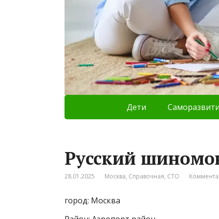
Дети
Саморазвит
Русский шиномон
28.01.2025
Москва
,
Справочная
,
СТО
Коммента
город: Москва
Район: Аэропорт район