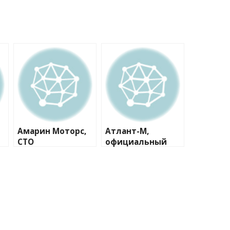
Амарин Моторс,
Атлант-М,
СТО
официальный
дилер Skoda