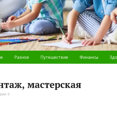
ие
Разное
Путешествие
Финансы
Зд
таж, мастерская
рии: 0