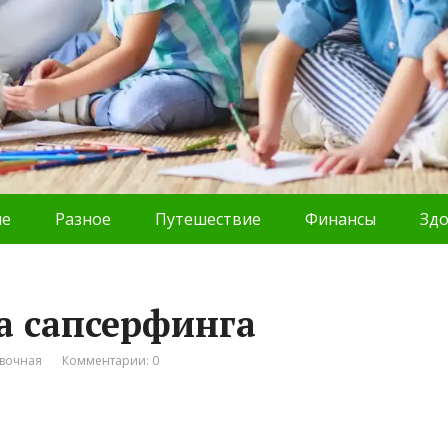
ие
Разное
Путешествие
Финансы
Зд
а сапсерфинга
вочная
Комментарии: 0