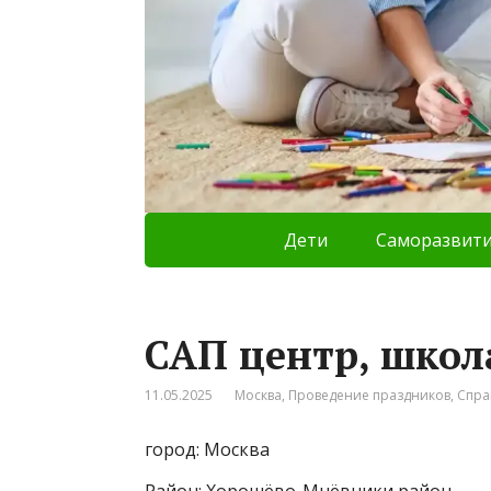
Дети
Саморазвит
САП центр, школ
11.05.2025
Москва
,
Проведение праздников
,
Спра
город: Москва
Район: Хорошёво-Мнёвники район