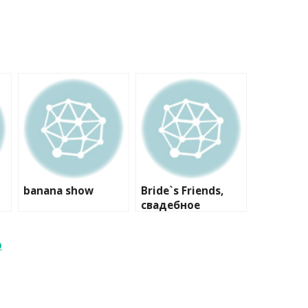
banana show
Bride`s Friends,
свадебное
агентство
р