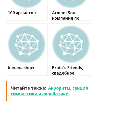
100 артистов
Armoni Soul,
компания по
проведению
мероприятий
banana show
Bride`s Friends,
свадебное
агентство
Читайте также:
Акроритм, секция
гимнастики и акробатики