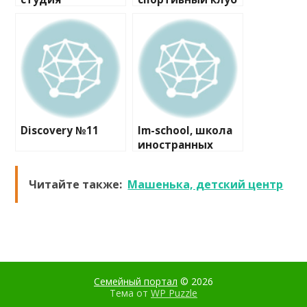
художественной
гимнастики
Discovery №11
Im-school, школа
иностранных
языков
Читайте также:
Машенька, детский центр
Семейный портал
© 2026
Тема от
WP Puzzle