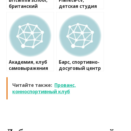
Britannia school,
Planeta-tv,
британский
детская студия
детский сад
телеведущих
Академия, клуб
Барс, спортивно-
самовыражения
досуговый центр
Читайте также:
Прованс,
конноспортивный клуб