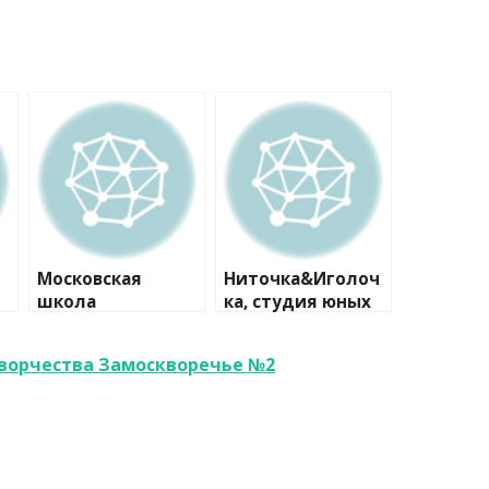
Московская
Ниточка&Иголоч
школа
ка, студия юных
программистов
модельеров
№1
творчества Замоскворечье №2