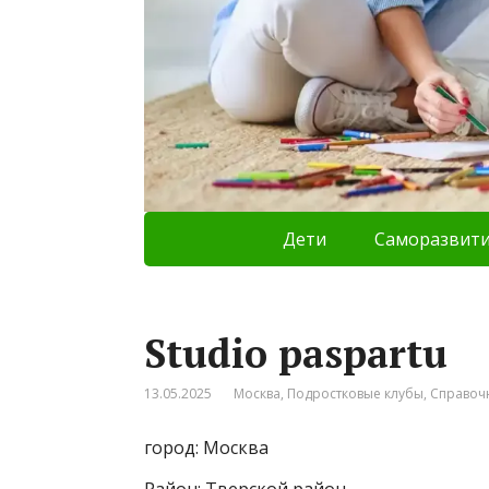
Дети
Саморазвит
Studio paspartu
13.05.2025
Москва
,
Подростковые клубы
,
Справоч
город: Москва
Район: Тверской район