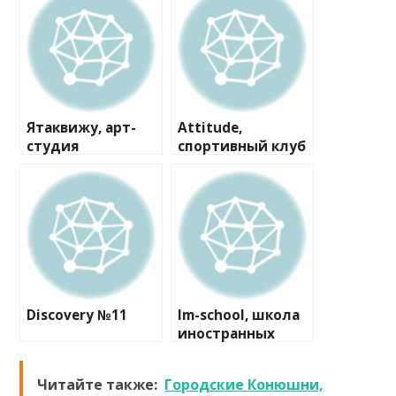
Ятаквижу, арт-
Attitude,
студия
спортивный клуб
художественной
гимнастики
Discovery №11
Im-school, школа
иностранных
языков
Читайте также:
Городские Конюшни,