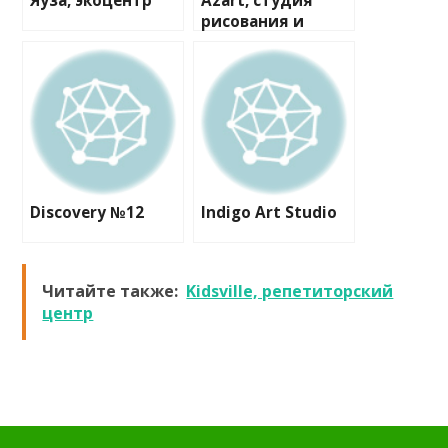
Яуза, экоцентр
Azart, студия
рисования и
лепки
Discovery №12
Indigo Art Studio
Читайте также:
Kidsville, репетиторский
центр