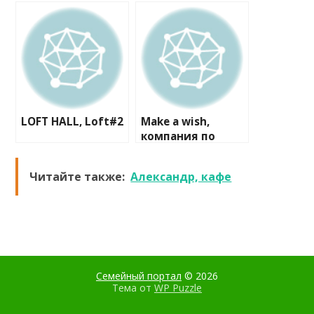
LOFT HALL, Loft#2
Make a wish,
компания по
организации
свадеб
Читайте также:
Александр, кафе
Семейный портал
© 2026
Тема от
WP Puzzle