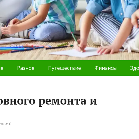
ие
Разное
Путешествие
Финансы
Зд
овного ремонта и
рии: 0