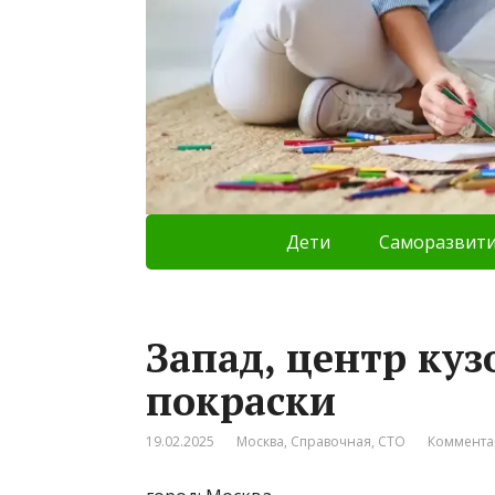
Дети
Саморазвит
Запад, центр куз
покраски
19.02.2025
Москва
,
Справочная
,
СТО
Коммента