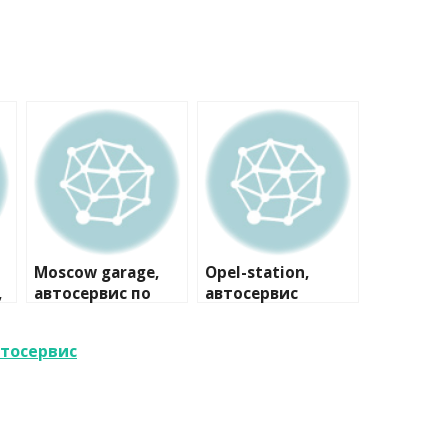
Moscow garage,
Opel-station,
,
автосервис по
автосервис
ремонту
автоэлектрики
автосервис