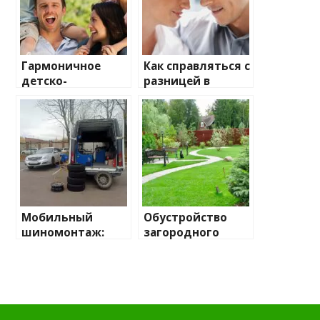
Гармоничное
Как справляться с
детско-
разницей в
родительское
темпераментах в
взаимодействие
отношениях
— секреты и
советы
Мобильный
Обустройство
шиномонтаж:
загородного
ваш верный
участка: создаем
помощник на
уют и красоту
дороге
своими руками