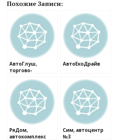
Похожие Записи:
АвтоГлуш,
АвтоЕкоДрайв
торгово-
ремонтная
компания
РяДом,
Сим, автоцентр
автокомплекс
№3