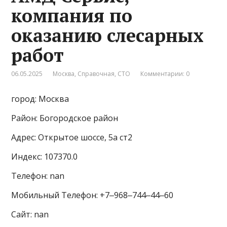
компания по
оказанию слесарных
работ
06.05.2025
Москва
,
Справочная
,
СТО
Комментарии: 0
город: Москва
Район: Богородское район
Адрес: Открытое шоссе, 5а ст2
Индекс: 107370.0
Телефон: nan
Мобильный Телефон: +7‒968‒744‒44‒60
Сайт: nan