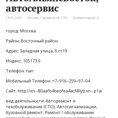
автосервис
19.01.2025
Москва
,
Справочная
,
СТО
Комментарии: 0
город: Москва
Район: Восточный район
Адрес: Западная улица, 6 ст19
Индекс: 105173.0
Телефон: nan
Мобильный Телефон: +7‒916‒259‒97‒04
Сайт: http://xn--80aafb4beofea4acfi8lyb.xn--p1ai
вид деятельности: Авторемонт и
техобслуживание (СТО), Автосигнализации,
Кузовной ремонт, Ремонт / обслуживание