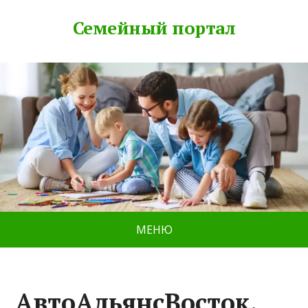
Семейный портал
МЕНЮ
АвтоАльянсВосток,