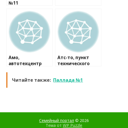
№11
Амо,
Атс-то, пункт
автотехцентр
технического
осмотра
Читайте также:
Паллада №1
Семейный портал
© 2026
Тема от
WP Puzzle