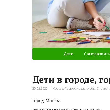
Дети
Саморазвит
Дети в городе, г
25.02.2025
Москва
,
Подростковые клубы
,
Справоч
город: Москва
Район: Тропарёво-Никулино район