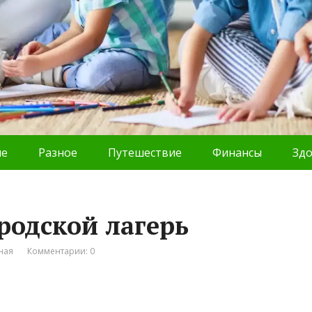
ие
Разное
Путешествие
Финансы
Зд
ородской лагерь
ная
Комментарии: 0