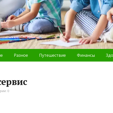
ие
Разное
Путешествие
Финансы
Зд
сервис
рии: 0