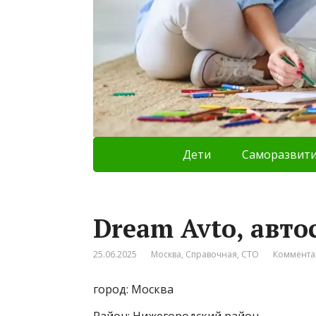
Дети
Саморазвит
Dream Avto, авто
25.06.2025
Москва
,
Справочная
,
СТО
Коммента
город: Москва
Район: Нижегородский район