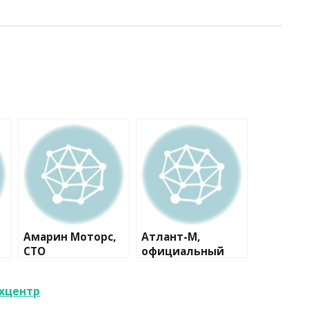
Амарин Моторс,
Атлант-М,
СТО
официальный
дилер Skoda
ехцентр