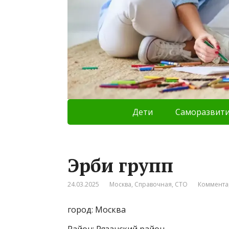
Дети
Саморазвит
Эрби групп
24.03.2025
Москва
,
Справочная
,
СТО
Коммента
город: Москва
Район: Рязанский район