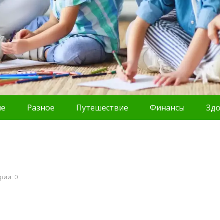
ие
Разное
Путешествие
Финансы
Зд
рии: 0