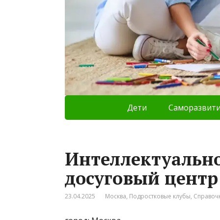
Дети
Саморазвит
Интеллектуально
досуговый центр
23.04.2025
Москва
,
Подростковые клубы
,
Справоч