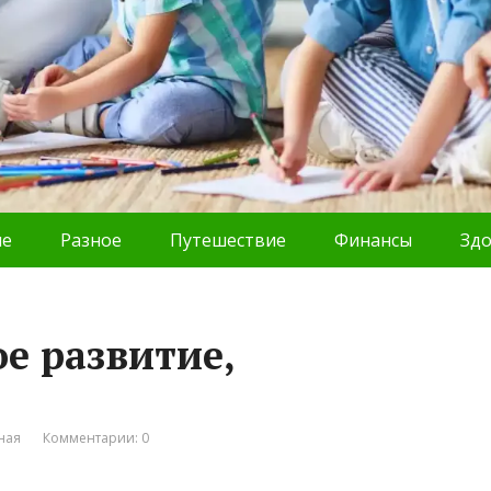
ие
Разное
Путешествие
Финансы
Зд
е развитие,
ная
Комментарии: 0