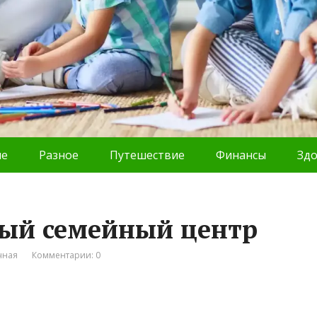
ие
Разное
Путешествие
Финансы
Зд
овый семейный центр
чная
Комментарии: 0