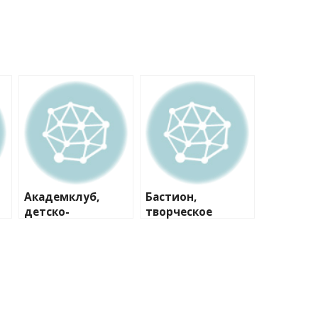
Академклуб,
Бастион,
детско-
творческое
юношеский центр
объединение