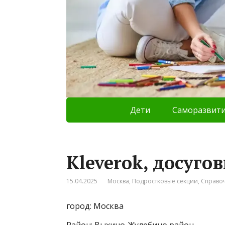
Дети
Саморазвит
Kleverok, досуг
15.04.2025
Москва
,
Подростковые секции
,
Справо
город: Москва
Район: Выхино-Жулебино район