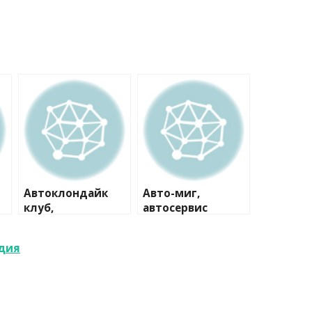
Автоклондайк
Авто-миг,
клуб,
автосервис
технический
центр
удия