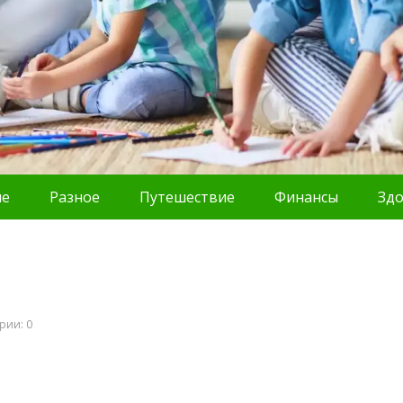
ие
Разное
Путешествие
Финансы
Зд
рии: 0