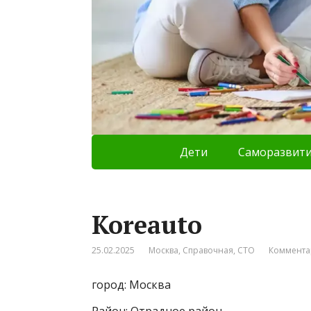
Дети
Саморазвит
Koreauto
25.02.2025
Москва
,
Справочная
,
СТО
Коммента
город: Москва
Район: Отрадное район