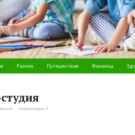
ие
Разное
Путешествие
Финансы
Зд
-студия
вочная
Комментарии: 0