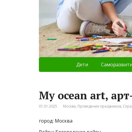
Дети
Саморазвит
My ocean art, арт
01.01.2025
Москва
,
Проведение праздников
,
Спра
город: Москва
Район: Богородское район