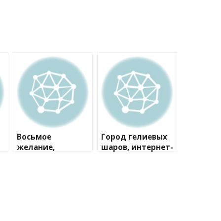
Восьмое
Город гелиевых
желание,
шаров, интернет-
кондитерская
магазин
студия