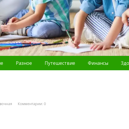
ие
Разное
Путешествие
Финансы
Зд
вочная
Комментарии: 0