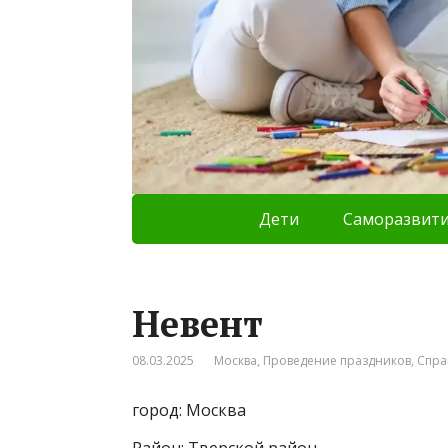
Дети
Саморазвит
Невент
08.03.2025
Москва
,
Проведение праздников
,
Спра
город: Москва
Район: Тверской район