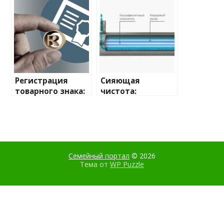
жизни в браке
мероприятия
Регистрация
Сияющая
товарного знака:
чистота:
защита вашего
раскрываем
бизнеса
секреты
ультрафиолетов
ых систем для
очистки воды
Семейный портал
© 2026
Тема от
WP Puzzle