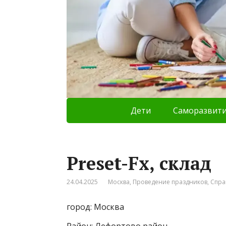
Дети
Саморазвит
Preset-Fx, склад
24.04.2025
Москва
,
Проведение праздников
,
Спра
город: Москва
Район: Лефортово район