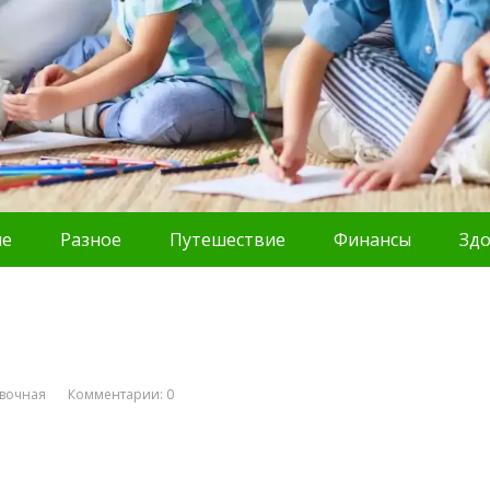
ие
Разное
Путешествие
Финансы
Зд
вочная
Комментарии: 0