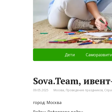
Дети
Саморазвит
Sova.Team, ивент
09.05.2025
Москва
,
Проведение праздников
,
Спра
город: Москва
Район: Лефортово район