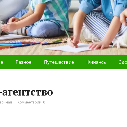
ие
Разное
Путешествие
Финансы
Зд
-агентство
вочная
Комментарии: 0