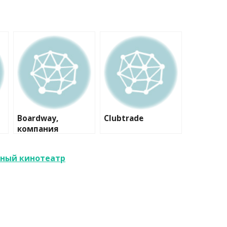
Boardway,
Clubtrade
компания
тный кинотеатр