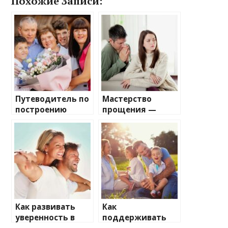
Похожие Записи:
Путеводитель по
Мастерство
построению
прощения —
нерушимого
руководство для
семейного союза
гармоничных
отношений
Как развивать
Как
уверенность в
поддерживать