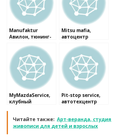
Manufaktur
Mitsu mafia,
Авилон, тюнинг-
автоцентр
ателье
MyMazdaService,
Pit-stop service,
клубный
автотехцентр
техцентр-
магазин
Читайте также:
Арт-веранда, студия
живописи для детей и взрослых