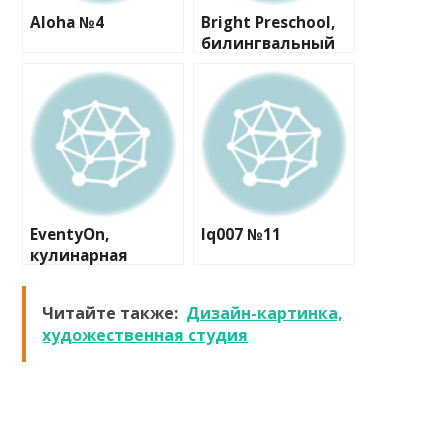
Aloha №4
Bright Preschool,
билингвальный
реджио-детский
сад
EventyOn,
Iq007 №11
кулинарная
студия
Читайте также:
Дизайн-картинка,
художественная студия