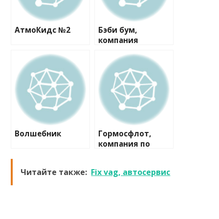
АтмоКидс №2
Бэби бум,
компания
Волшебник
Гормосфлот,
компания по
аренде
теплоходов
Читайте также:
Fix vag, автосервис