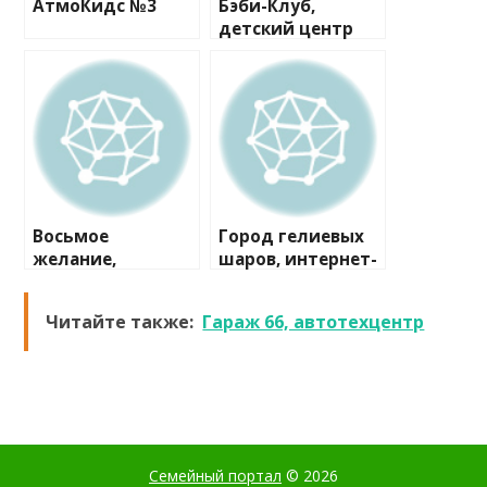
АтмоКидс №3
Бэби-Клуб,
детский центр
развития
Восьмое
Город гелиевых
желание,
шаров, интернет-
кондитерская
магазин
студия
Читайте также:
Гараж 66, автотехцентр
Семейный портал
© 2026