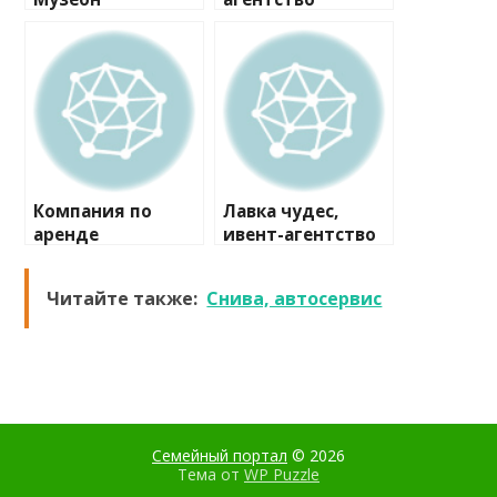
событий
Компания по
Лавка чудес,
аренде
ивент-агентство
аттракционов
Читайте также:
Снива, автосервис
Семейный портал
© 2026
Тема от
WP Puzzle